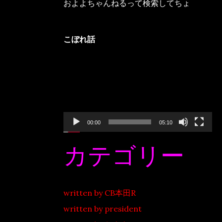
およよちゃんねるって検索してちょ
こぼれ話
動
画
プ
レ
ー
ヤ
ー
00:00
05:10
カテゴリー
written by CB本田R
written by president