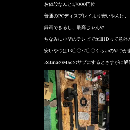
お値段なんと1,7000円位
普通のPCディスプレイより安いやんけ
録画できるし、最高じゃんや
ちなみに小型のテレビでfullHDって意
安いやつは13〇〇×7〇〇くらいのやつが
RetinaのMacのサブにするとさすがに