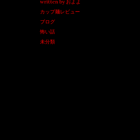
written by およよ
カップ麺レビュー
ブログ
怖い話
未分類