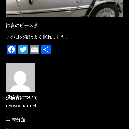
歓喜のピース✌️
その日の夜はよく眠れました。
F
T
E
共
a
w
m
有
c
it
ai
e
te
l
b
r
o
投稿者について
o
oyoyochannel
k
カ
未分類
テ
ゴ