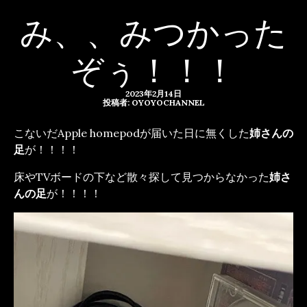
み、、みつかった
ぞぅ！！！
2023年2月14日
投稿者: OYOYOCHANNEL
こないだApple homepodが届いた日に無くした
姉さんの
足
が！！！！
床やTVボードの下など散々探して見つからなかった
姉さ
んの足
が！！！！