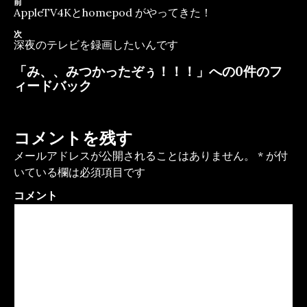
投
前
前
リ
AppleTV4Kとhomepod がやってきた！
の
稿
ー
投
次
次
ナ
稿
深夜のテレビを録画したいんです
の
ビ
投
「み、、みつかったぞぅ！！！」への0件のフ
稿
ゲ
ィードバック
ー
シ
ョ
コメントを残す
ン
メールアドレスが公開されることはありません。
*
が付
いている欄は必須項目です
コメント