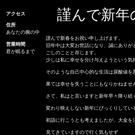
謹んで新年
アクセス
住所
あなたの腕の中
謹んで新春をお祝い申し上げます。
営業時間
旧年中は大変お世話になり、誠にありが
君が眠るまで
ごしのことと存じます。
少しは私に幸せを分け与えようという気
そのような自己中心的な生活は尿酸値を
果ては幸せを失うことにもなりかねませ
さて、私はと言いますと新年早々降り続
変わり映えしない新年にびっくりしてい
初詣に行こうとも考えましたが、大金を
見てきていますので行く気もせず