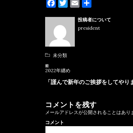
F
T
E
共
a
w
m
有
c
it
ai
投稿者について
president
e
te
l
b
r
o
カ
未分類
o
テ
ゴ
投
前
k
前
リ
2022年纏め
の
稿
ー
投
「謹んで新年のご挨拶をしてやり
ナ
稿
ビ
ゲ
コメントを残す
ー
メールアドレスが公開されることはあり
シ
ョ
コメント
ン