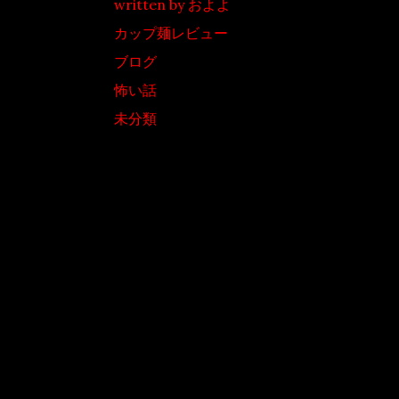
written by およよ
カップ麺レビュー
ブログ
怖い話
未分類