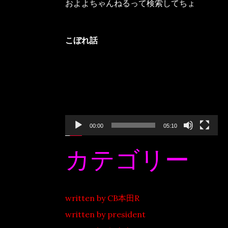
およよちゃんねるって検索してちょ
こぼれ話
動
画
プ
レ
ー
ヤ
ー
00:00
05:10
カテゴリー
written by CB本田R
written by president