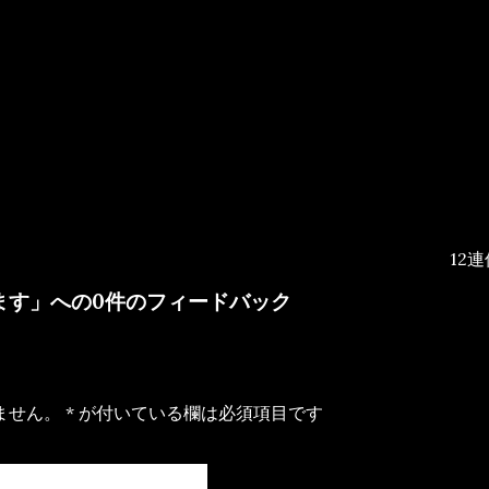
次
12
の
投
ます」への0件のフィードバック
稿
ません。
*
が付いている欄は必須項目です