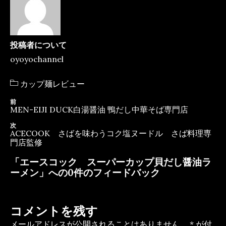
e
te
l
b
r
o
投稿者について
o
oyoyochannel
k
カ
カップ麺レビュー
テ
ゴ
投
前
前
リ
MEN-EIJI DUCK白湯醤油 鴨だし中華そば専門店
の
稿
ー
投
次
次
ナ
稿
ACECOOK さばを味わうコク塩ヌードル さば料理専
の
門店監修
ビ
投
稿
ゲ
「エースコック スーパーカップ貝だし醤油ラ
ー
ーメン」への0件のフィードバック
シ
ョ
コメントを残す
ン
メールアドレスが公開されることはありません。
*
が付