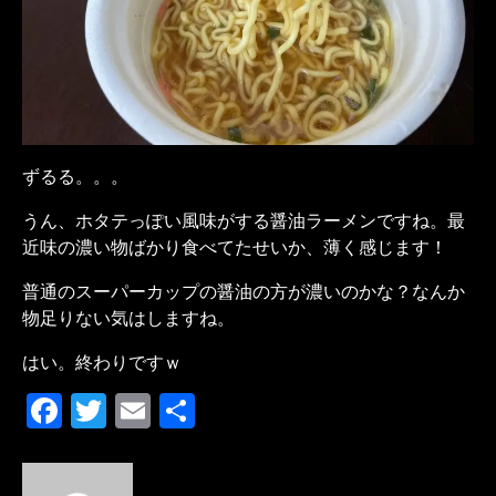
ずるる。。。
うん、ホタテっぽい風味がする醤油ラーメンですね。最
近味の濃い物ばかり食べてたせいか、薄く感じます！
普通のスーパーカップの醤油の方が濃いのかな？なんか
物足りない気はしますね。
はい。終わりですｗ
F
T
E
共
a
w
m
有
c
it
ai